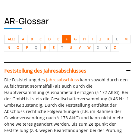
AR-Glossar
ALLE
A
B
C
D
E
F
G
H
I
J
K
L
M
N
O
P
Q
R
S
T
U
V
W
X
Y
Z
Feststellung des Jahresabschlusses
Die Feststellung des
Jahresabschluss
kann sowohl durch den
Aufsichtsrat (Normalfall) als auch durch die
Hauptversammlung (Ausnahmefall) erfolgen (§ 172 AKtG). Bei
der GmbH ist stets die Gesellschafterversammlung (§ 46 Nr. 1
GmbHG) zuständig. Durch die Feststellung entfaltet der
Abschluss rechtliche Folgewirkungen (z.B. im Rahmen der
Gewinnverwendung nach § 173 AktG) und kann nicht mehr
ohne weiteres geändert werden. Bis zum Zeitpunkt der
Feststellung (z.B. wegen Beanstandungen bei der Prüfung