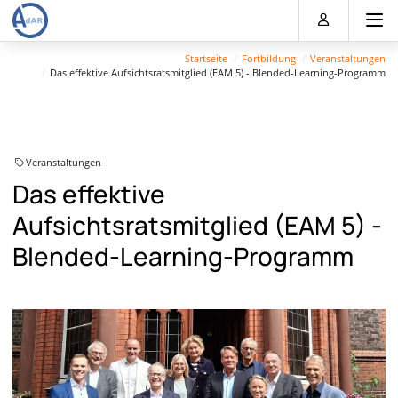
Direkt
Direkt
Direkt
Direkt
zum
zum
zur
zum
Inhalt
Hauptmenu
Suche
Footer
Startseite
Fortbildung
Veranstaltungen
(Eingabetaste)
(Eingabetaste)
(Eingabetaste)
(Eingabetaste)
Das effektive Aufsichtsratsmitglied (EAM 5) - Blended-Learning-Programm
Veranstaltungen
Das effektive
Aufsichtsratsmitglied (EAM 5) -
Blended-Learning-Programm