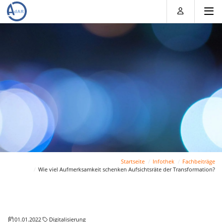
Direkt
Direkt
Direkt
Direkt
zum
zum
zur
zum
Inhalt
Hauptmenu
Suche
Footer
(Eingabetaste)
(Eingabetaste)
(Eingabetaste)
(Eingabetaste)
Startseite
Infothek
Fachbeiträge
Wie viel Aufmerksamkeit schenken Aufsichtsräte der Transformation?
01.01.2022
Digitalisierung