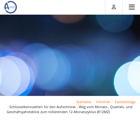
Direkt
Direkt
Direkt
Direkt
zum
zum
zur
zum
Inhalt
Hauptmenu
Suche
Footer
(Eingabetaste)
(Eingabetaste)
(Eingabetaste)
(Eingabetaste)
Startseite
Infothek
Fachbeiträge
Schlüsselkennzahlen für den Aufsichtsrat - Weg vom Monats-, Quartals- und
Geschäftsjahresblick zum rollierenden 12-Monatszyklus (R12MZ)