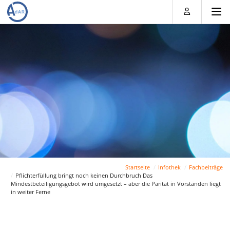
Direkt
Direkt
Direkt
Direkt
zum
zum
zur
zum
Inhalt
Hauptmenu
Suche
Footer
(Eingabetaste)
(Eingabetaste)
(Eingabetaste)
(Eingabetaste)
Startseite
Infothek
Fachbeiträge
Pflichterfüllung bringt noch keinen Durchbruch Das
Mindestbeteiligungsgebot wird umgesetzt – aber die Parität in Vorständen liegt
in weiter Ferne