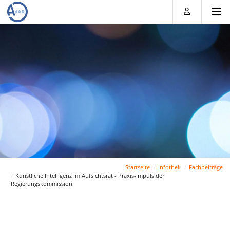
Direkt
Direkt
Direkt
Direkt
zum
zum
zur
zum
Inhalt
Hauptmenu
Suche
Footer
(Eingabetaste)
(Eingabetaste)
(Eingabetaste)
(Eingabetaste)
Startseite
Infothek
Fachbeiträge
Künstliche Intelligenz im Aufsichtsrat - Praxis-Impuls der
Regierungskommission