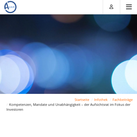
Direkt
Direkt
Direkt
Direkt
zum
zum
zur
zum
Inhalt
Hauptmenu
Suche
Footer
(Eingabetaste)
(Eingabetaste)
(Eingabetaste)
(Eingabetaste)
Startseite
Infothek
Fachbeiträge
Kompetenzen, Mandate und Unabhängigkeit – der Aufsichtsrat im Fokus der
Investoren