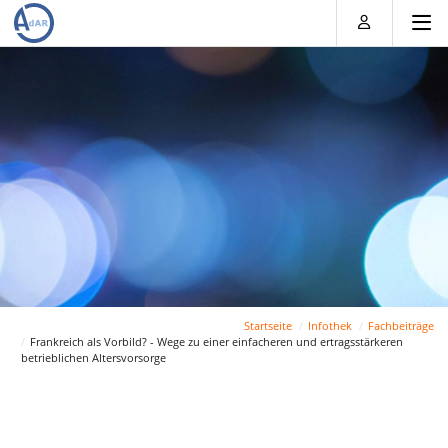
Direkt
Direkt
Direkt
Direkt
zum
zum
zur
zum
Inhalt
Hauptmenu
Suche
Footer
(Eingabetaste)
(Eingabetaste)
(Eingabetaste)
(Eingabetaste)
Startseite
Infothek
Fachbeiträge
Frankreich als Vorbild? - Wege zu einer einfacheren und ertragsstärkeren
betrieblichen Altersvorsorge