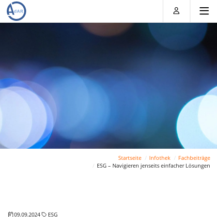
Direkt
Direkt
Direkt
Direkt
zum
zum
zur
zum
Inhalt
Hauptmenu
Suche
Footer
(Eingabetaste)
(Eingabetaste)
(Eingabetaste)
(Eingabetaste)
Startseite
Infothek
Fachbeiträge
ESG – Navigieren jenseits einfacher Lösungen
09.09.2024
ESG