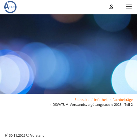
Direkt
Direkt
Direkt
Direkt
zum
zum
zur
zum
Inhalt
Hauptmenu
Suche
Footer
(Eingabetaste)
(Eingabetaste)
(Eingabetaste)
(Eingabetaste)
Startseite
Infothek
Fachbeiträge
DSW/TUM-Vorstandsvergütungsstudie 2023 - Teil 2
30.11.2023
Vorstand