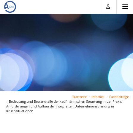
Direkt
Direkt
Direkt
Direkt
zum
zum
zur
zum
Inhalt
Hauptmenu
Suche
Footer
(Eingabetaste)
(Eingabetaste)
(Eingabetaste)
(Eingabetaste)
Startseite
Infothek
Fachbeiträge
Bedeutung und Bestandteile der kaufmännischen Steuerung in der Praxis -
Anforderungen und Aufbau der integrierten Unternehmensplanung in
Krisensituationen