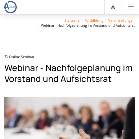
Direkt
Direkt
Direkt
Direkt
zum
zum
zur
zum
Inhalt
Hauptmenu
Suche
Footer
Startseite
Fortbildung
Veranstaltungen
(Eingabetaste)
(Eingabetaste)
(Eingabetaste)
(Eingabetaste)
Webinar - Nachfolgeplanung im Vorstand und Aufsichtsrat
Online-Seminar
Webinar - Nachfolgeplanung im
Vorstand und Aufsichtsrat