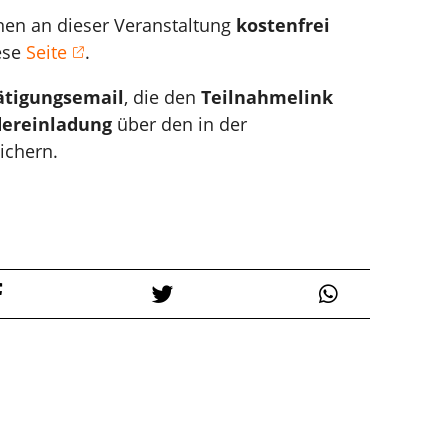
nen an dieser Veranstaltung
kostenfrei
ese
Seite
.
ätigungsemail
, die den
Teilnahmelink
dereinladung
über den in der
eichern.