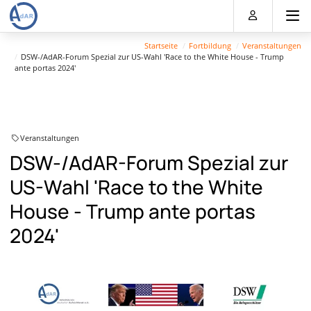
Direkt
Direkt
Direkt
Direkt
zum
zum
zur
zum
Inhalt
Hauptmenu
Suche
Footer
Startseite
Fortbildung
Veranstaltungen
(Eingabetaste)
(Eingabetaste)
(Eingabetaste)
(Eingabetaste)
DSW-/AdAR-Forum Spezial zur US-Wahl 'Race to the White House - Trump
ante portas 2024'
Veranstaltungen
DSW-/AdAR-Forum Spezial zur
US-Wahl 'Race to the White
House - Trump ante portas
2024'