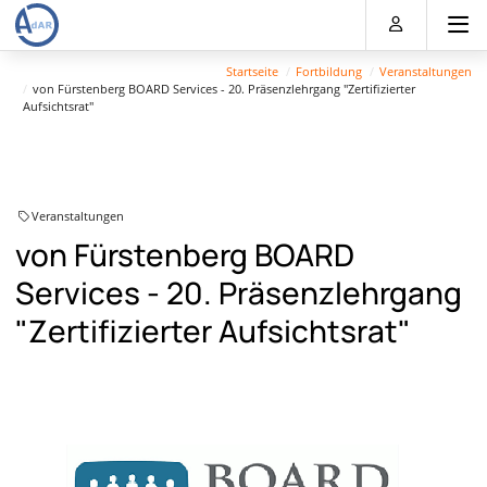
Direkt
Direkt
Direkt
Direkt
zum
zum
zur
zum
Inhalt
Hauptmenu
Suche
Footer
Startseite
Fortbildung
Veranstaltungen
(Eingabetaste)
(Eingabetaste)
(Eingabetaste)
(Eingabetaste)
von Fürstenberg BOARD Services - 20. Präsenzlehrgang "Zertifizierter
Aufsichtsrat"
Veranstaltungen
von Fürstenberg BOARD
Services - 20. Präsenzlehrgang
"Zertifizierter Aufsichtsrat"