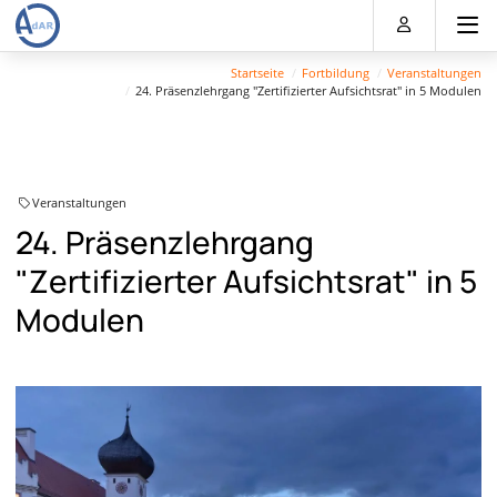
Direkt
Direkt
Direkt
Direkt
zum
zum
zur
zum
Inhalt
Hauptmenu
Suche
Footer
Startseite
Fortbildung
Veranstaltungen
(Eingabetaste)
(Eingabetaste)
(Eingabetaste)
(Eingabetaste)
24. Präsenzlehrgang "Zertifizierter Aufsichtsrat" in 5 Modulen
Veranstaltungen
24. Präsenzlehrgang
"Zertifizierter Aufsichtsrat" in 5
Modulen